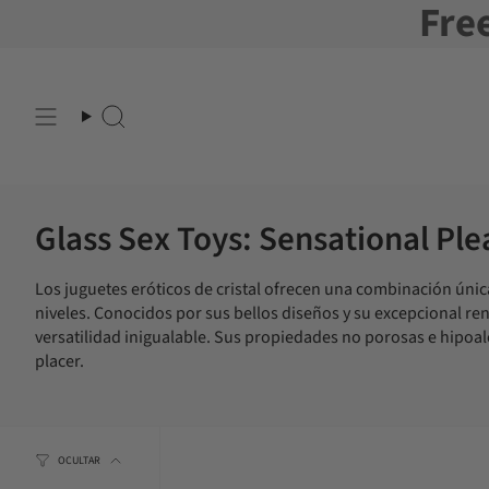
Fre
Ir
al
contenido
Buscar
en
Glass Sex Toys: Sensational P
Los juguetes eróticos de cristal ofrecen una combinación única
niveles. Conocidos por sus bellos diseños y su excepcional ren
versatilidad inigualable. Sus propiedades no porosas e hipoale
placer.
OCULTAR