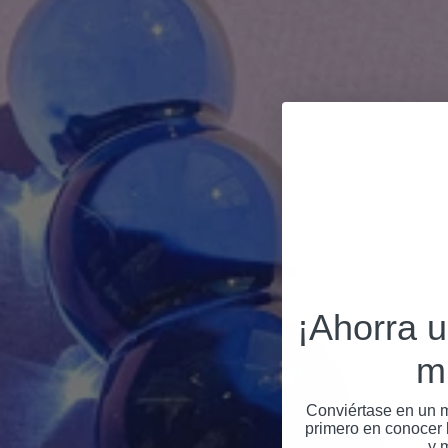
¡Ahorra 
m
Conviértase en un m
primero en conocer l
y 