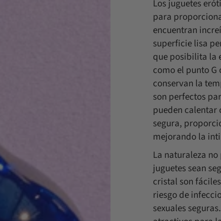
Los juguetes erót
para proporciona
encuentran increí
superficie lisa p
que posibilita la
como el punto G o
conservan la tem
son perfectos pa
pueden calentar o
segura, proporci
mejorando la int
La naturaleza no
juguetes sean seg
cristal son fácile
riesgo de infecci
sexuales seguras