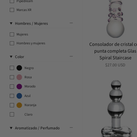
Pipedream
Marcas XR
Hombres / Mujeres
Mujeres
Hombres y mujeres
Consolador de cristal 
punta completa Glas
Color
Spiral Staircase
$27.00 USD
Negro
Rosa
Morado
Azul
Naranja
Claro
Aromatizado / Perfumado