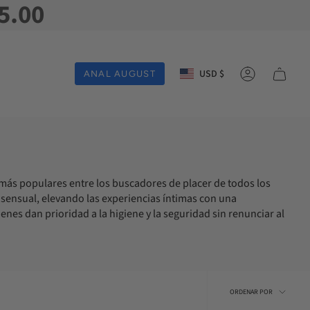
5.00
Moneda
USD $
ANAL AUGUST
Cuenta
z más populares entre los buscadores de placer de todos los
y sensual, elevando las experiencias íntimas con una
nes dan prioridad a la higiene y la seguridad sin renunciar al
Ordena
ORDENAR POR