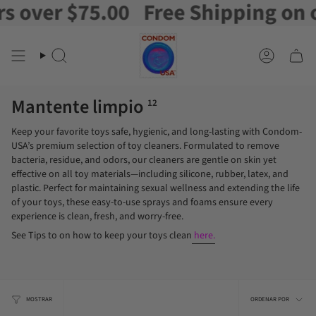
ver $75.00
Free Shipping on orde
Ir
al
contenido
Buscar
Cuenta
en
Mantente limpio
12
Keep your favorite toys safe, hygienic, and long-lasting with Condom-
USA’s premium selection of toy cleaners. Formulated to remove
bacteria, residue, and odors, our cleaners are gentle on skin yet
effective on all toy materials—including silicone, rubber, latex, and
plastic. Perfect for maintaining sexual wellness and extending the life
of your toys, these easy-to-use sprays and foams ensure every
experience is clean, fresh, and worry-free.
See Tips to on how to keep your toys clean
here.
Orden
MOSTRAR
ORDENAR POR