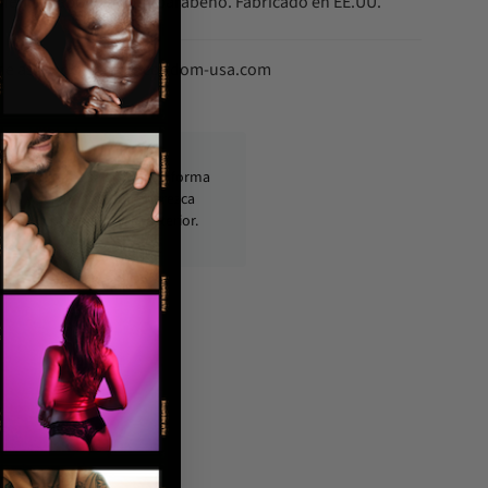
Metilparabeno, Propilparabeno. Fabricado en EE.UU.
 de asistencia: info@condom-usa.com
los paquetes se envían de forma
reta y segura, sin que aparezca
mación personal en el exterior.