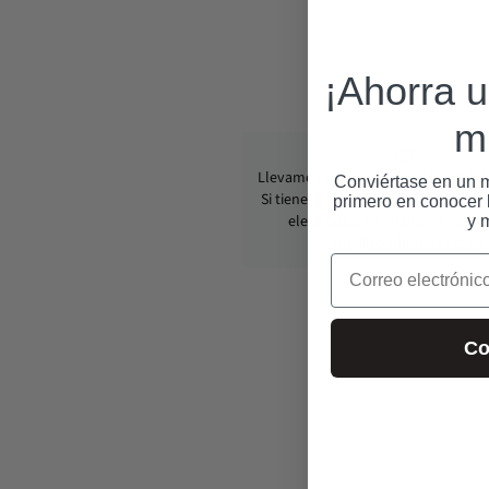
¡Ahorra 
m
Llevamos operando CondomUSA de
Conviértase en un m
Si tiene alguna pregunta, envíenos
primero en conocer l
electrónico en cualquier mom
y 
info@condom-usa.com
Correo electrónico
Co