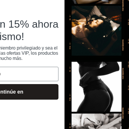
Menta Mentha Piperita, 
Correo electrónico
un 15% ahora
ismo!
sde 1992.
Su información personal se almacena de
Todos 
iembro privilegiado y sea el
 un correo
forma segura con nosotros, y nunca
disc
as ofertas VIP, los productos
ento a
compartimos ni vendemos sus datos.
infor
mucho más.
VISTOS RECIENTEMENTE
ntinúe en