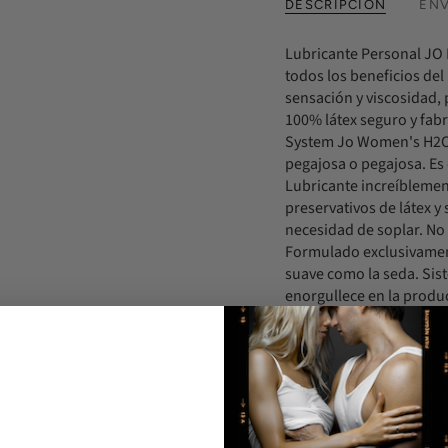
DESCRIPCIÓN
ENV
Lubricante Personal JO 
todos los beneficios del
sensación y viscosidad, 
100% látex seguro y fabr
System Jo Women's H2O 
pegajosa o pegajosa. Es 
Lubricante increíblemen
preservativos de látex y
necesidad de soplar. No 
Formulado exclusivament
suave como la seda. Sis
enorgullece en la produ
calidad de los mejores 
mujeres por mujeres que
la menopausia, así com
hombres. Su sexperta res
utilizar nuestros produc
a JO le importa. Ingredi