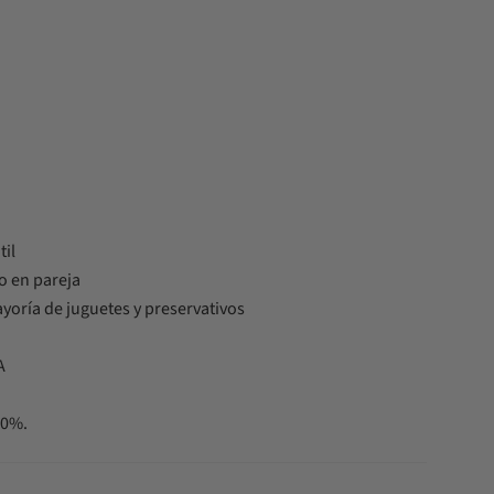
til
 o en pareja
yoría de juguetes y preservativos
A
00%.