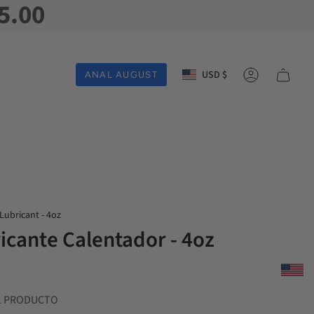
5.00
Moneda
USD $
ANAL AUGUST
Cuenta
ubricant - 4oz
icante Calentador - 4oz
L PRODUCTO