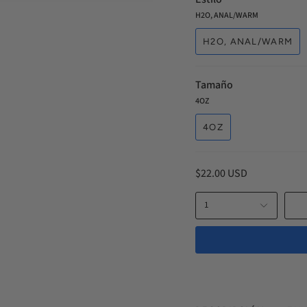
H2O, ANAL/WARM
H2O, ANAL/WARM
Tamaño
4OZ
4OZ
$22.00 USD
1