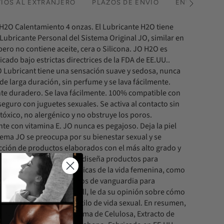
ÍOS AL EXTRANJERO
PLAZOS DE ENVÍO
ENVÍO URGE
Ver
todos
H2O Calentamiento 4 onzas. El Lubricante H2O tiene
 Lubricante Personal del Sistema Original JO, similar en
pero no contiene aceite, cera o Silicona. JO H2O es
icado bajo estrictas directrices de la FDA de EE.UU..
Lubricant tiene una sensación suave y sedosa, nunca
de larga duración, sin perfume y se lava fácilmente.
te duradero. Se lava fácilmente. 100% compatible con
 seguro con juguetes sexuales. Se activa al contacto sin
tóxico, no alergénico y no obstruye los poros.
e con vitamina E. JO nunca es pegajoso. Deja la piel
tema JO se preocupa por su bienestar sexual y se
cción de productos elaborados con el más alto grado y
ingredientes posibles. JO diseña productos para
 abordan etapas específicas de la vida femenina, como
o productos y suplementos de vanguardia para
idente, la Dra. Ava Cadell, le da su opinión sobre cómo
tos para beneficiar su estilo de vida sexual. En resumen,
entes: Glicerina, Agua, Goma de Celulosa, Extracto de