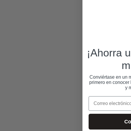
¡Ahorra 
m
Conviértase en un m
primero en conocer l
y 
Correo electrónico
Co