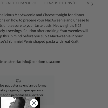
ÍOS AL EXTRANJERO
PLAZOS DE ENVÍO
ENVÍO URGE
Ver
todos
f delicious MacAweenie and Cheese tonight for dinner.
tions on how to prepare your MacAweenie and Cheese to
 of pleasure to your taste buds. Net weight is 6.25
ly 4 servings. Caution after cooking: Your weenies will
p this in mind before you slip a MacAweenie in your
se's! Yummie! Penis shaped pasta with real Kraft
 de asistencia: info@condom-usa.com
los paquetes se envían de forma
reta y segura, sin que aparezca
mación personal en el exterior.