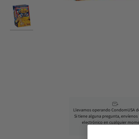
Llevamos operando CondomUSA de
Si tiene alguna pregunta, envíenos
electrónico en cualquier mom
info@condom-usa.com