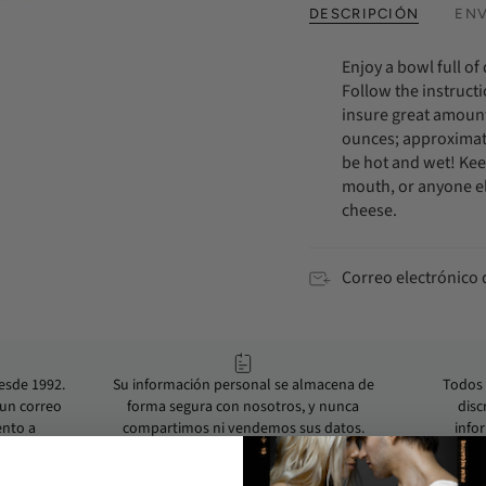
DESCRIPCIÓN
ENV
Enjoy a bowl full o
Follow the instruc
insure great amounts
ounces; approximate
be hot and wet! Kee
mouth, or anyone el
cheese.
Correo electrónico
sde 1992.
Su información personal se almacena de
Todos 
 un correo
forma segura con nosotros, y nunca
disc
ento a
compartimos ni vendemos sus datos.
infor