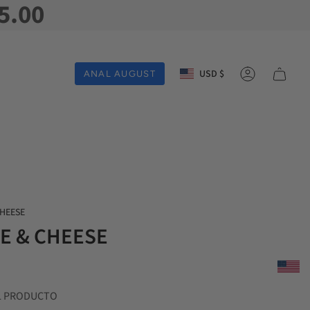
5.00
Moneda
USD $
ANAL AUGUST
Cuenta
HEESE
E & CHEESE
L PRODUCTO