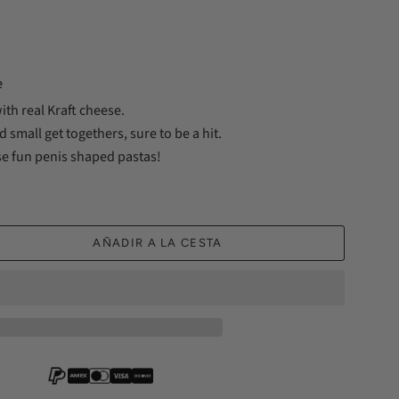
e
th real Kraft cheese.
d small get togethers, sure to be a hit.
se fun penis shaped pastas!
AÑADIR A LA CESTA