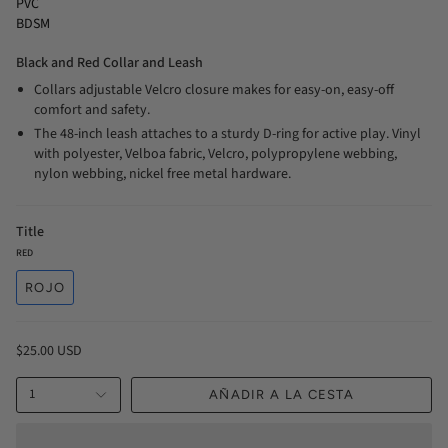
PVC
BDSM
Black and Red Collar and Leash
Collars adjustable Velcro closure makes for easy-on, easy-off
comfort and safety.
The 48-inch leash attaches to a sturdy D-ring for active play. Vinyl
with polyester, Velboa fabric, Velcro, polypropylene webbing,
nylon webbing, nickel free metal hardware.
Title
RED
ROJO
$25.00 USD
1
AÑADIR A LA CESTA