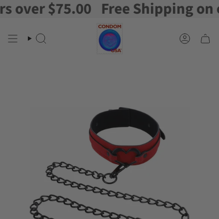
over $75.00
Free Shipping on ord
Ir
al
contenido
Buscar
Cuenta
en