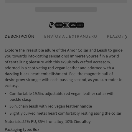
DESCRIPCIÓN
ENVÍOS AL EXTRANJERO
PLAZOS DE
Ver
todo
Explore the irresistible allure of the Amor Collar and Leash to guide
you towards intoxicating sensations! Immerse yourself in a world
of tantalizing pleasure with this ex9uisitely crafted accessory,
adorned in a captivating red vegan leather and adorned with a
dazzling black heart embellishment. Feel the magnetic pull of
desire grow stronger with each passing second, as you surrender to
ecstasy.
Comfortable 19.5in. adjustable red vegan leather collar with
buckle clasp
36in. chain leash with red vegan leather handle
Slightly curved metal heart comfortably resting along the collar
Materials: 55% PU, 35% Iron alloy, 10% Zinc alloy
Packaging type: Box